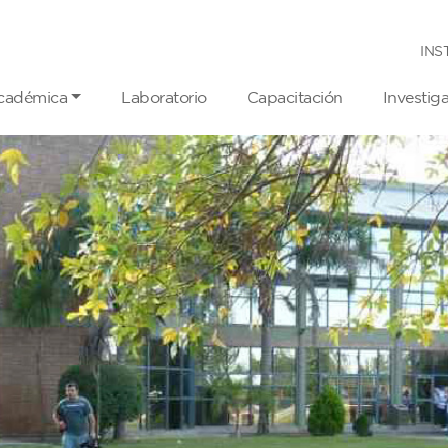
INS
cadémica
Laboratorio
Capacitación
Investig