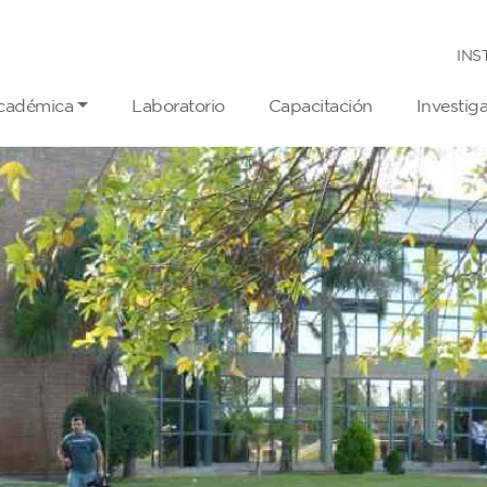
INS
cadémica
Laboratorio
Capacitación
Investig