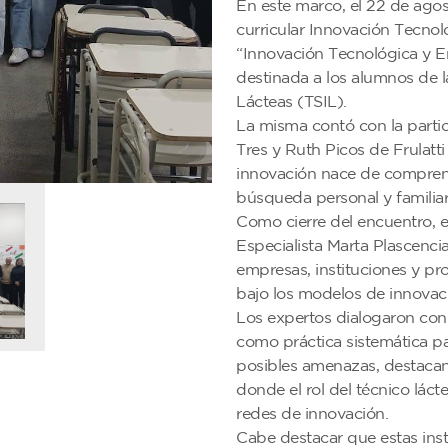
En este marco, el 22 de agost
curricular Innovación Tecnol
“Innovación Tecnológica y E
destinada a los alumnos de l
Lácteas (TSIL).
La misma contó con la partic
Tres y Ruth Picos de Frulatt
innovación nace de compren
búsqueda personal y familia
Como cierre del encuentro, el
Especialista Marta Plascenci
empresas, instituciones y pr
bajo los modelos de innovaci
Los expertos dialogaron con 
como práctica sistemática p
posibles amenazas, destacand
donde el rol del técnico láct
redes de innovación.
Cabe destacar que estas ins