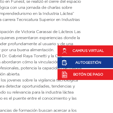
o en Funesil, se realizó el cierre del espacio
ógica con una jornada de charlas sobre
mprendedurismo en la Industria Láctea”
a carrera Tecnicatura Superior en Industrias
ipación de Victoria Carassai de Lácteos Las
i quienes presentaron experiencias donde la
der profundamente al usuario y de una
r por una buena alimentación.
CAMPUS VIRTUAL
 Dr. Gabriel Raya Tonetti y la Cra.
a abordaron cómo la vinculación entre
AUTOGESTIÓN
ofesionales, potencia la capacidad de mejora
ón abierta.
BOTÓN DE PAGO
los jovenes sobre la vigilancia tecnológica
ara detectar oportunidades, tendencias y
o su relevancia para la industria láctea
eo es el puente entre el conocimiento y las
tancias de formación buscan acercar a los