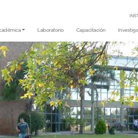
INS
cadémica
Laboratorio
Capacitación
Investig