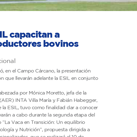
IL capacitan a
oductores bovinos
cional
zó, en el Campo Cárcano, la presentación
n que llevarán adelante la ESIL en conjunto
abezada por Mónica Moretto, jefa de la
(AER) INTA Villa María y Fabián Habegger,
e la ESIL, tuvo como finalidad dar a conocer
evarán a cabo durante la segunda etapa del
“La Vaca en Transición: Un equilibrio
tología y Nutrición”, propuesta dirigida a
ionalizados, que se realizará el 10 de